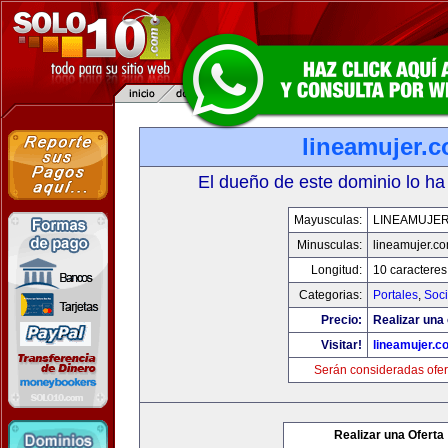
lineamujer.
El dueño de este dominio lo ha
Mayusculas:
LINEAMUJE
Minusculas:
lineamujer.c
Longitud:
10 caracteres
Categorias:
Portales
,
Soc
Precio:
Realizar una 
Visitar!
lineamujer.c
Serán consideradas ofer
Realizar una Oferta