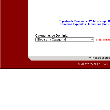
Registro de Dominios
|
Web Hosting
|
D
Dominios Expirados
|
Industrias
|
Indu
Categorías de Dominio:
[Pág. princi
** Precios expre
© 2002/2022 Solo10.com