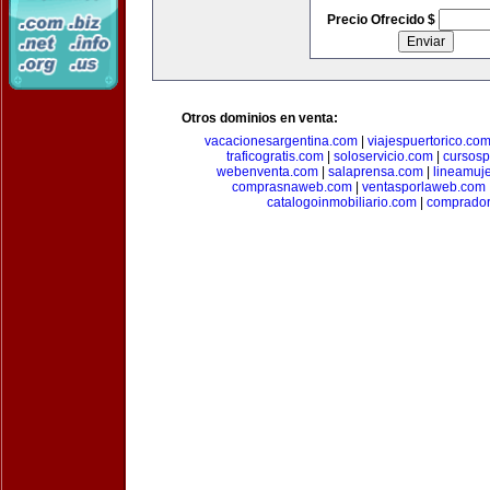
Precio Ofrecido $
Otros dominios en venta:
vacacionesargentina.com
|
viajespuertorico.co
traficogratis.com
|
soloservicio.com
|
cursosp
webenventa.com
|
salaprensa.com
|
lineamuj
comprasnaweb.com
|
ventasporlaweb.com
catalogoinmobiliario.com
|
comprador