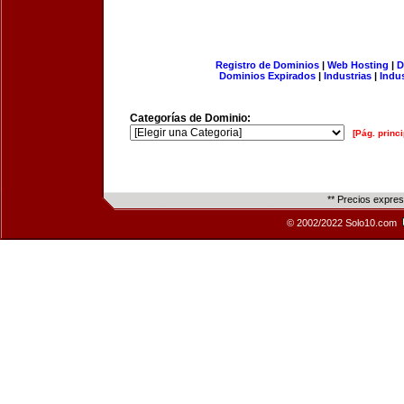
Registro de Dominios
|
Web Hosting
|
D
Dominios Expirados
|
Industrias
|
Indu
Categorías de Dominio:
[Pág. princi
** Precios expre
© 2002/2022 Solo10.com