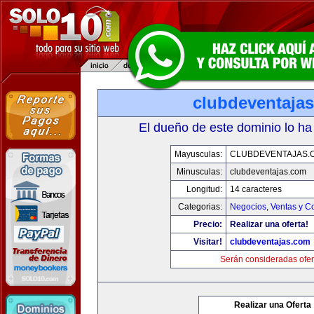
clubdeventaja
El dueño de este dominio lo ha
Mayusculas:
CLUBDEVENTAJAS.
Minusculas:
clubdeventajas.com
Longitud:
14 caracteres
Categorias:
Negocios
,
Ventas y C
Precio:
Realizar una oferta!
Visitar!
clubdeventajas.com
Serán consideradas ofer
Realizar una Oferta