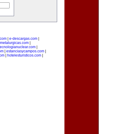
o.com
|
e-descargas.com
|
metalurgicas.com
|
tecnologianuclear.com
|
om
|
estanciasycampos.com
|
com
|
hotelesturisticos.com
|