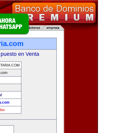
ria.com
 puesto en Venta
TARIA.COM
a.com
a!
ia.com
tas