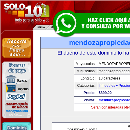
mendozapropieda
El dueño de este dominio lo ha
Mayusculas:
MENDOZAPROPIE
Minusculas:
mendozapropiedad
Longitud:
18 caracteres
Categorias:
Inmuebles y Propi
Precio:
$899.00
Visitar!
mendozapropieda
Serán consideradas ofer
R