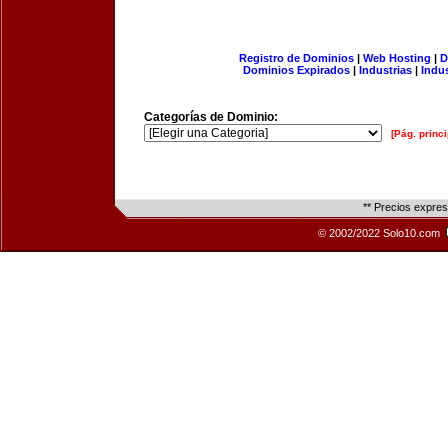
Registro de Dominios
|
Web Hosting
|
D
Dominios Expirados
|
Industrias
|
Indu
Categorías de Dominio:
[Pág. princi
** Precios expre
© 2002/2022 Solo10.com